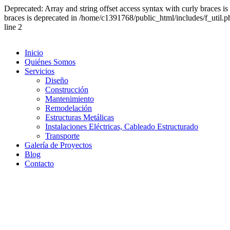
Deprecated: Array and string offset access syntax with curly braces i
braces is deprecated in /home/c1391768/public_html/includes/f_util.
line 2
Inicio
Quiénes Somos
Servicios
Diseño
Construcción
Mantenimiento
Remodelación
Estructuras Metálicas
Instalaciones Eléctricas, Cableado Estructurado
Transporte
Galería de Proyectos
Blog
Contacto