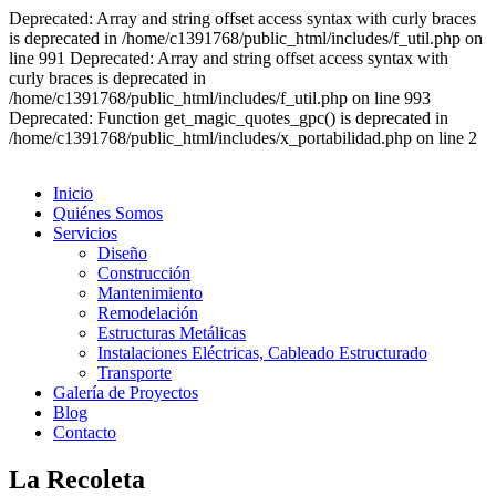
Deprecated: Array and string offset access syntax with curly braces
is deprecated in /home/c1391768/public_html/includes/f_util.php on
line 991 Deprecated: Array and string offset access syntax with
curly braces is deprecated in
/home/c1391768/public_html/includes/f_util.php on line 993
Deprecated: Function get_magic_quotes_gpc() is deprecated in
/home/c1391768/public_html/includes/x_portabilidad.php on line 2
Inicio
Quiénes Somos
Servicios
Diseño
Construcción
Mantenimiento
Remodelación
Estructuras Metálicas
Instalaciones Eléctricas, Cableado Estructurado
Transporte
Galería de Proyectos
Blog
Contacto
La Recoleta